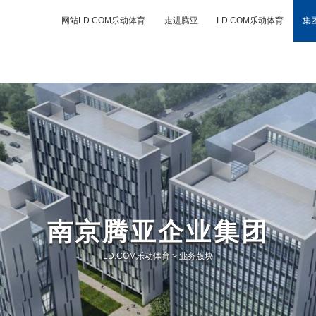
网站LD.COM乐动体育
走进腾亚
LD.COM乐动体育
集
南京腾亚企业集团
LD.COM乐动体育
>
业务版块