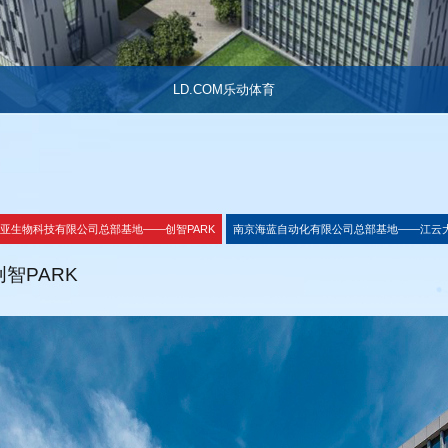
LD.COM乐动体育
亚生物科技有限公司总部基地——创智PARK
南京海蓝自动化有限公司总部基地——江云
智PARK