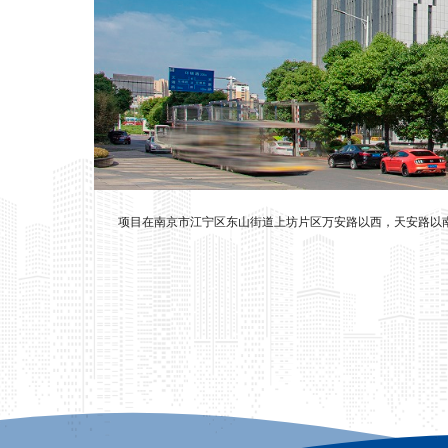
项目在南京市江宁区东山街道上坊片区万安路以西，天安路以南，