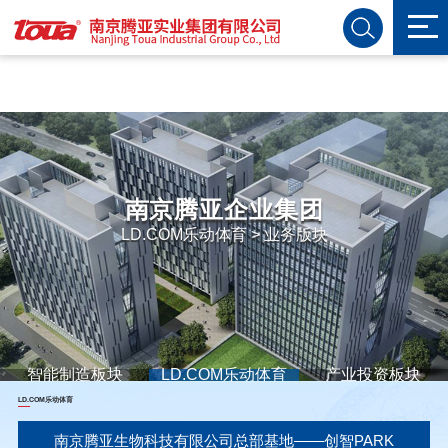
LD.COM乐动体育
南京腾亚企业集团
LD.COM乐动体育
>
业务版块
智能制造板块
LD.COM乐动体育
产业投资板块
LD.COM乐动体育
南京腾亚生物科技有限公司总部基地——创智PARK